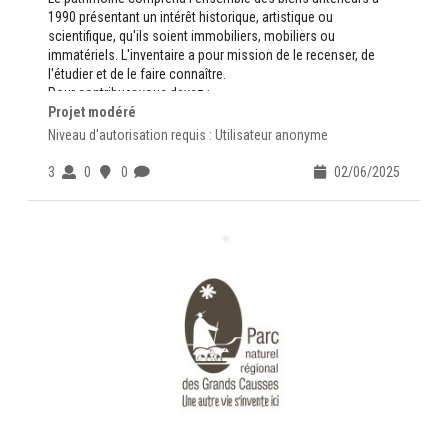
1990 présentant un intérêt historique, artistique ou
scientifique, qu'ils soient immobiliers, mobiliers ou
immatériels. L'inventaire a pour mission de le recenser, de
l'étudier et de le faire connaître.
Pour contribuer vous devez :
Projet modéré
avoir un compte sur
https://www.openig.org
valider la
Charte du Contributeur
Niveau d'autorisation requis : Utilisateur anonyme
Des questions contactez-nous :
ADMINISTRATEUR
3
0
0
02/06/2025