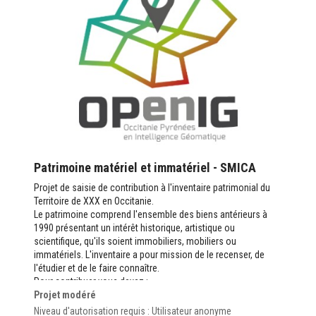
Patrimoine matériel et immatériel - SMICA
Projet de saisie de contribution à l'inventaire patrimonial du
Territoire de XXX en Occitanie.
Le patrimoine comprend l'ensemble des biens antérieurs à
1990 présentant un intérêt historique, artistique ou
scientifique, qu'ils soient immobiliers, mobiliers ou
immatériels. L'inventaire a pour mission de le recenser, de
l'étudier et de le faire connaître.
Pour contribuer vous devez :
Projet modéré
avoir un compte sur
https://www.openig.org
valider la
Charte du Contributeur
Niveau d'autorisation requis : Utilisateur anonyme