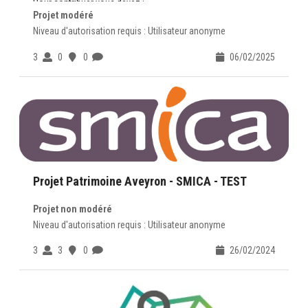
Pour contribuer vous devez :
Projet modéré
avoir un compte sur
https://www.openig.org
valider la
Charte du Contributeur
Niveau d'autorisation requis : Utilisateur anonyme
Des questions contactez-nous :
ADMINISTRATEUR
3
0
0
06/02/2025
Projet Patrimoine Aveyron - SMICA - TEST
Projet non modéré
Niveau d'autorisation requis : Utilisateur anonyme
3
3
0
26/02/2024