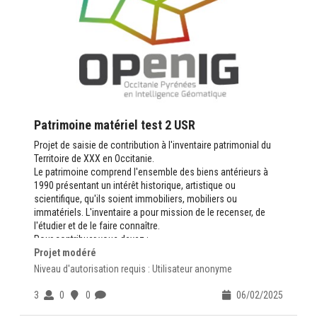
Patrimoine matériel test 2 USR
Projet de saisie de contribution à l'inventaire patrimonial du
Territoire de XXX en Occitanie.
Le patrimoine comprend l'ensemble des biens antérieurs à
1990 présentant un intérêt historique, artistique ou
scientifique, qu'ils soient immobiliers, mobiliers ou
immatériels. L'inventaire a pour mission de le recenser, de
l'étudier et de le faire connaître.
Pour contribuer vous devez :
Projet modéré
avoir un compte sur
https://www.openig.org
valider la
Charte du Contributeur
Niveau d'autorisation requis : Utilisateur anonyme
Des questions contactez-nous :
ADMINISTRATEUR
3
0
0
06/02/2025