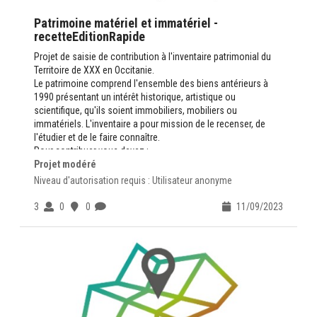
Patrimoine matériel et immatériel -
recetteEditionRapide
Projet de saisie de contribution à l'inventaire patrimonial du
Territoire de XXX en Occitanie.
Le patrimoine comprend l'ensemble des biens antérieurs à
1990 présentant un intérêt historique, artistique ou
scientifique, qu'ils soient immobiliers, mobiliers ou
immatériels. L'inventaire a pour mission de le recenser, de
l'étudier et de le faire connaître.
Pour contribuer vous devez :
Projet modéré
avoir un compte sur
https://www.openig.org
valider la
Charte du Contributeur
Niveau d'autorisation requis : Utilisateur anonyme
Des questions contactez-nous :
ADMINISTRATEUR
3
0
0
11/09/2023