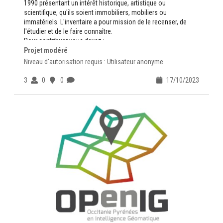
1990 présentant un intérêt historique, artistique ou
scientifique, qu'ils soient immobiliers, mobiliers ou
immatériels. L'inventaire a pour mission de le recenser, de
l'étudier et de le faire connaître.
Pour contribuer vous devez :
Projet modéré
avoir un compte sur
https://www.openig.org
valider la
Charte du Contributeur
Niveau d'autorisation requis : Utilisateur anonyme
Des questions contactez-nous :
ADMINISTRATEUR
3
0
0
17/10/2023