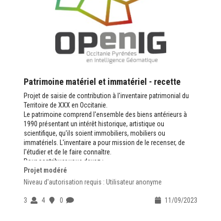
Patrimoine matériel et immatériel - recette
Projet de saisie de contribution à l'inventaire patrimonial du
Territoire de XXX en Occitanie.
Le patrimoine comprend l'ensemble des biens antérieurs à
1990 présentant un intérêt historique, artistique ou
scientifique, qu'ils soient immobiliers, mobiliers ou
immatériels. L'inventaire a pour mission de le recenser, de
l'étudier et de le faire connaître.
Pour contribuer vous devez :
Projet modéré
avoir un compte sur
https://www.openig.org
valider la
Charte du Contributeur
Niveau d'autorisation requis : Utilisateur anonyme
Des questions contactez-nous :
ADMINISTRATEUR
3
4
0
11/09/2023